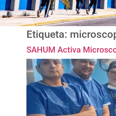
Etiqueta:
microsco
SAHUM Activa Microsco