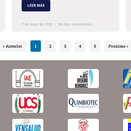
LEER MÁS
7 de mayo de 2026
No hay comentarios
« Anterior
1
2
3
4
5
Proximo »