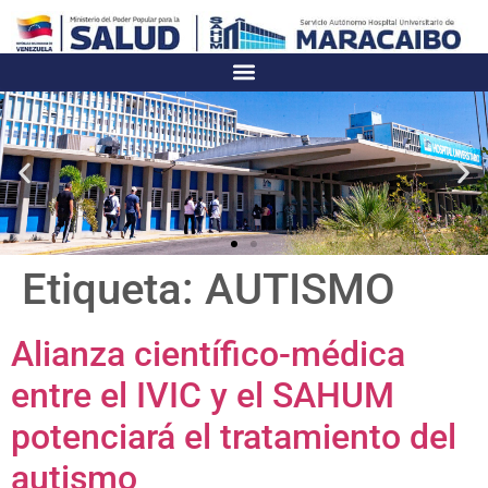
Etiqueta:
AUTISMO
Alianza científico-médica
entre el IVIC y el SAHUM
potenciará el tratamiento del
autismo